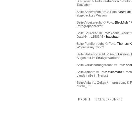
Startseite: © Foto:
real-enrico
/ Photoc
Tauziehen
Seite Schwerpunkte: © Foto:
fastduck
abgepacktes Wissen II
Seite Arbeitsrecht: © Foto:
Blackfish
/ 
Paragraphenreiter
Seite Baurecht: © Foto: Adobe Stock /
Datei-Nr.: 1150345 -
hausbau
Seite Familienrecht: © Foto:
Thomas K
Where is my mind?
Seite Verkehrsrecht: © Foto:
Osawa
/ 
Augen auf im Straß;enverkehr
Seite Versicherungsrecht: © Foto:
neel
Seite Anfahrt: © Foto:
miriamaro
/ Phot
Landstraße im Herbst
Seite Anfahrt / Zeiten / Impressum: © 
buero_02