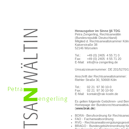
Herausgeber im Sinne §6 TDG
Petra Zengerling, Rechtsanwältin
(Bundesrepublik Deutschland)
Mitglied d. Rechtsanwaltskammer Köln
Kaiserstraße 38
52146 Würselen
Tel.:
+49 (0) 2405 4 55 71 0
Fax:
+49 (0) 2405 4 55 71 20
E-Mail:
info@ra-zengerling.de
Umsatzsteuernummer: DE 201/5270/1
Anschrift der Rechtsanwaltskammer:
Riehler Straße 30, 50668 Köln
Tel.:
02 21 97 30 10-0
Fax:
02 21 97 30 10-50
E-Mail:
kontakt@rak-koeln.de
Es gelten folgende Gebühren- und Beru
Homepage der Bundesrechtsanwaltska
(
www.brak.de
):
BORA - Berufsordnung für Rechtsanwä
FAO - Fachanwaltsordnung
RVG - Rechtsanwaltsvergütungsgese
BRAGO - Bundesgebührenordnung für