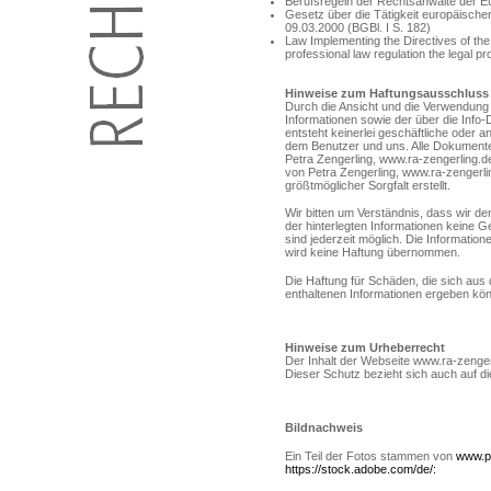
Berufsregeln der Rechtsanwälte der 
Gesetz über die Tätigkeit europäisch
09.03.2000 (BGBl. I S. 182)
Law Implementing the Directives of th
professional law regulation the legal pr
Hinweise zum Haftungsausschluss
Durch die Ansicht und die Verwendung 
Informationen sowie der über die Info-D
entsteht keinerlei geschäftliche oder 
dem Benutzer und uns. Alle Dokumente 
Petra Zengerling, www.ra-zengerling.de
von Petra Zengerling, www.ra-zengerlin
größtmöglicher Sorgfalt erstellt.
Wir bitten um Verständnis, dass wir den
der hinterlegten Informationen kein
sind jederzeit möglich. Die Informatione
wird keine Haftung übernommen.
Die Haftung für Schäden, die sich aus
enthaltenen Informationen ergeben kö
Hinweise zum Urheberrecht
Der Inhalt der Webseite www.ra-zengerl
Dieser Schutz bezieht sich auch auf 
Bildnachweis
Ein Teil der Fotos stammen von
www.p
https://stock.adobe.com/de/: